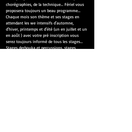
chorégraphies, de la technique... Fériel vous 
proposera toujours un beau programme... 
Chaque mois son thème et ses stages en 
attendant les we intensifs d'automne, 
d'hiver, printemps et d'été (un en juillet et un 
en août ) avec votre pré inscription vous 
serez toujours informé de tous les stages... 
Stages derbouka et percussions, stages 
danses orientales, stages bhangra, stages 
pompom free dance, stages tribal fusion, 
stages free dance, stages danse portage, 
stages belly'prenatal....... Enfant / ado / adultes
à très bientôt Fériel et l'équipe Jawhara.
RSVP