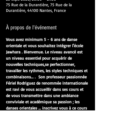
75 Rue de la Durantière, 75 Rue de la
Durantière, 44100 Nantes, France
À propos de l'événement
Vous avez minimum 5 - 6 ans de danse 
orientale et vous souhaitez intégrer l'école 
Jawhara . Bienvenue. Le niveau avancé est 
un niveau essentiel pour acquérir de 
nouvelles techniques,se perfectionner, 
travailler les rythmes, les styles techniques et 
combinaisons... .  Son professeur passionnée 
Fériel Rodriguez de renommée internationale 
est ravi de vous accueillir dans ses cours et 
de vous transmettre dans une ambiance 
conviviale et académique sa passion ; les 
danses orientales ... inscrivez vous à ce cours 
d'essai gratuit
la tenue ; un legging, un fuseau , un short 
(une tenue décontracte, pas de jupe , jeans 
 ou jogging) et un tee-shirt. 