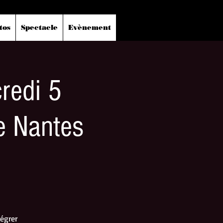
tos
Spectacle
Evènement
redi 5
e Nantes
égrer