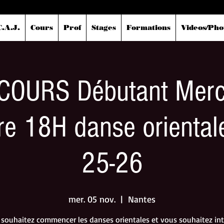
C.A.J.
Cours
Prof
Stages
Formations
Videos/Pho
OURS Débutant Merc
e 18H danse oriental
25-26
mer. 05 nov.
  |  
Nantes
 souhaitez commencer les danses orientales et vous souhaitez int