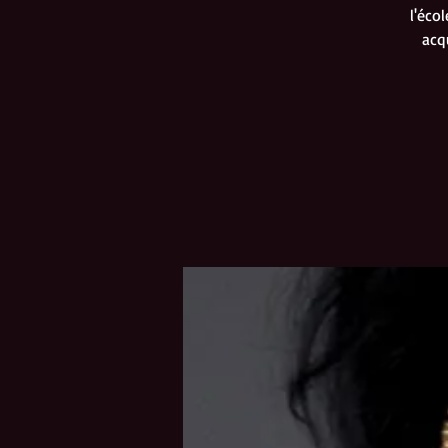
l'éco
acq