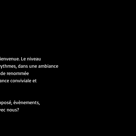
ienvenue. Le niveau 
s rythmes, dans une ambiance 
ez de renommée 
ance conviviale et 
roposé, évènements, 
vec nous? 