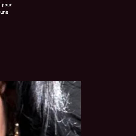
l pour
 une