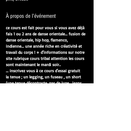
À propos de l'événement
ce cours est fait pour vous si vous avez déjà 
fais 1 ou 2 ans de danse orientale... fusion de 
danse orientale, hip hop, flamenco, 
indienne... une année riche en créativité et 
travail du corps ! + d'informations sur notre 
site rubrique cours tribal attention les cours 
sont maintenant le mardi soir.. 
... inscrivez vous à ce cours d'essai gratuit

la tenue ; un legging, un fuseau , un short 
(une tenue décontracte, pas de jupe , jeans 
ou jogging) et un tee-shirt. 

pas de tenue de ville car vous allez danser et 
faire un échauffement et un étirement ... 

n'hésitez pas à regardez les vidéos et les 
retours de nos élèves sur le site... 

Rdv 10 min avant le début du cours de 
préférence à la salle de danse du collège Saint 