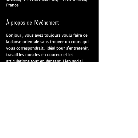
France
À propos de l'événement
Bonjour , vous avez toujours voulu faire de 
la danse orientale sans trouver un cours qui 
vous correspondrait.. idéal pour s'entretenir, 
travail les muscles en douceur et les 
articulations tout en dansant. Lien social, 
convivialité, plaisir de danser, travailler son 
corps & sa mémoire sont au programme. 
Bref vous l'avez compris ce cours est fait 
pour vous... alors on se lance dans l'aventure 
. Fériel Rodriguez vous accueillera et aura le 
plaisir de vous enseigner sa discipline... à 
Nantes et ou à Orvault St-Herblain tram 
parking gratuit bus à proximité .  Pensez à 
votre masque et à votre bouteille d'eau .  