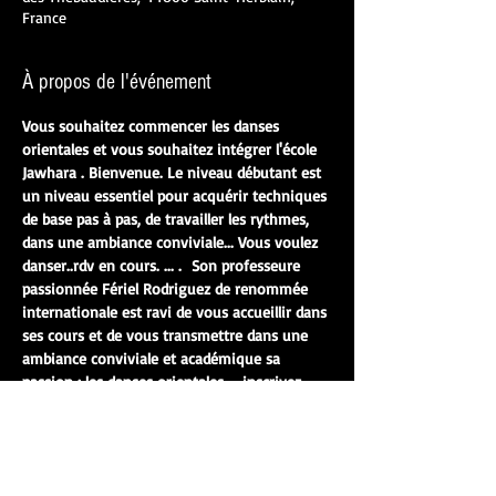
France
À propos de l'événement
Vous souhaitez commencer les danses 
orientales et vous souhaitez intégrer l'école 
Jawhara . Bienvenue. Le niveau débutant est 
un niveau essentiel pour acquérir techniques 
de base pas à pas, de travailler les rythmes, 
dans une ambiance conviviale... Vous voulez 
danser..rdv en cours. ... .  Son professeure 
passionnée Fériel Rodriguez de renommée 
internationale est ravi de vous accueillir dans 
ses cours et de vous transmettre dans une 
ambiance conviviale et académique sa 
passion ; les danses orientales ... inscrivez 
vous à ce cours d'essai gratuit
la tenue ; un legging, un fuseau , un short 
(une tenue décontracte, pas de jupe , jeans 
 ou jogging) et un tee-shirt. 