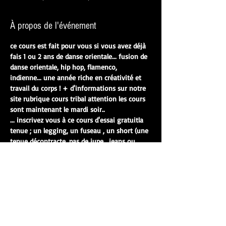
À propos de l'événement
ce cours est fait pour vous si vous avez déjà 
fais 1 ou 2 ans de danse orientale... fusion de 
danse orientale, hip hop, flamenco, 
indienne... une année riche en créativité et 
travail du corps ! + d'informations sur notre 
site rubrique cours tribal attention les cours 
sont maintenant le mardi soir.. 
... inscrivez vous à ce cours d'essai gratuitla 
tenue ; un legging, un fuseau , un short (une 
tenue décontracte, pas de jupe , jeans ou 
jogging) et un tee-shirt. pas de tenue de ville 
car vous allez danser et faire un 
échauffement et un étirement ... n'hésitez 
pas à regardez les vidéos et les retours de 
nos élèves sur le site... Rdv 10 min avant le 
début du cours de préférence à la salle de 
danse Jawhara 75 rue de la Durantière 44100 
Nantes Bus et tram à - de 2 min à pied et 